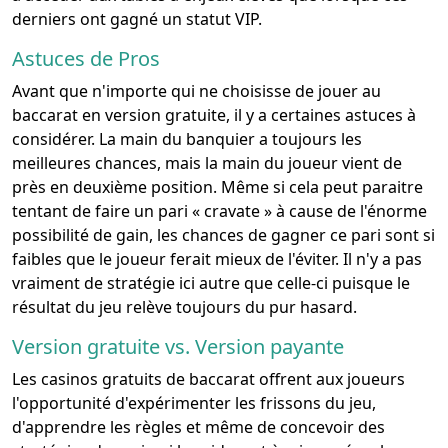
derniers ont gagné un statut VIP.
Astuces de Pros
Avant que n'importe qui ne choisisse de jouer au
baccarat en version gratuite, il y a certaines astuces à
considérer. La main du banquier a toujours les
meilleures chances, mais la main du joueur vient de
près en deuxième position. Même si cela peut paraitre
tentant de faire un pari « cravate » à cause de l'énorme
possibilité de gain, les chances de gagner ce pari sont si
faibles que le joueur ferait mieux de l'éviter. Il n'y a pas
vraiment de stratégie ici autre que celle-ci puisque le
résultat du jeu relève toujours du pur hasard.
Version gratuite vs. Version payante
Les casinos gratuits de baccarat offrent aux joueurs
l'opportunité d'expérimenter les frissons du jeu,
d'apprendre les règles et même de concevoir des