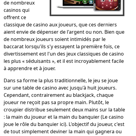
de nombreux
casinos qui
offrent ce
classique de casino aux joueurs, que ces derniers
aient envie de dépenser de l'argent ou non. Bien que
de nombreux joueurs soient intimidés par le
baccarat lorsqu'ils s'y essayent la première fois, ce
divertissement est l'un des jeux classiques de casino
les plus « séduisants », et il est incroyablement facile
à apprendre et à jouer.
Dans sa forme la plus traditionnelle, le jeu se joue
sur une table de casino avec jusqu'à huit joueurs.
Cependant, contrairement au blackjack, chaque
joueur ne reçoit pas sa propre main. Plutôt, le
croupier distribue seulement deux mains sur la table
: la main du joueur et la main du banquier (Le casino
joue le rôle du banquier ici). L'objectif du joueur, c'est
de tout simplement deviner la main qui gagnera ou